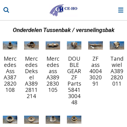
Ga
direct
naar
de
Onderdelen Tussenbak / versnelingsbak
hoofdinhoud
Merc
Merc
Merc
DOU
ZF
Tand
edes
edes
edes
BLE
ass
wiel
Ass
Deks
ass
GEAR
4004
A389
A387
el
A389
ZF
3020
2820
2820
A389
2830
Parts
91
011
108
2811
105
5841
214
3004
48