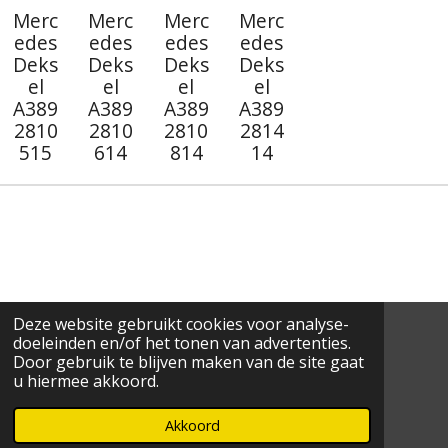
Merc
Merc
Merc
Merc
edes
edes
edes
edes
Deks
Deks
Deks
Deks
el
el
el
el
A389
A389
A389
A389
2810
2810
2810
2814
515
614
814
14
Deze website gebruikt cookies voor analyse-
1
2
3
4
5
S
R
doeleinden en/of het tonen van advertenties.
t
a
Door gebruik te blijven maken van de site gaat
s
s
s
s
s
e
3 stemmen
t
u hiermee akkoord.
m
t
t
t
t
t
© 2021 - 2026 Ce-Ho
i
m
Powered by
JouwWeb
n
e
e
e
e
e
Akkoord
e
g