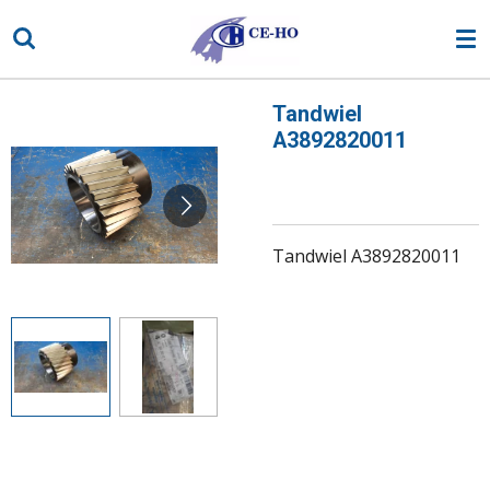
Ga
direct
naar
de
Tandwiel
hoofdinhoud
A3892820011
Tandwiel A3892820011