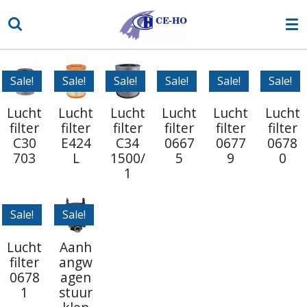
Ga
direct
naar
de
Sale!
Sale!
Sale!
Sale!
Sale!
Sale!
hoofdinhoud
Lucht
Lucht
Lucht
Lucht
Lucht
Lucht
filter
filter
filter
filter
filter
filter
C30
E424
C34
0667
0677
0678
703
L
1500/
5
9
0
1
Sale!
Sale!
Lucht
Aanh
filter
angw
0678
agen
1
stuur