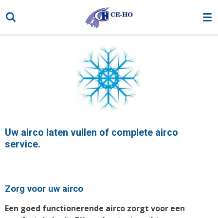
Ga
direct
naar
de
hoofdinhoud
Uw airco laten
vullen
of complete airco
service.
Zorg voor uw airco
Een goed functionerende airco zorgt voor een