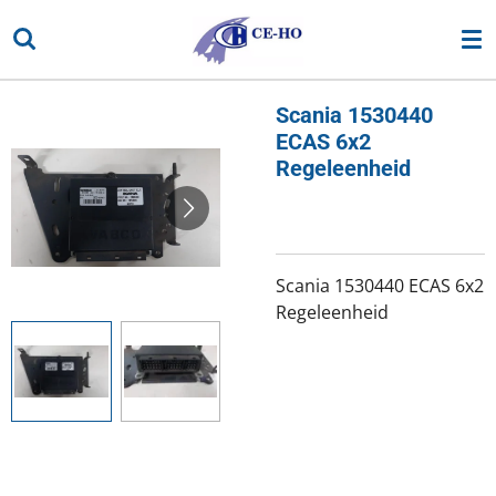
Ga
direct
naar
de
Scania 1530440
hoofdinhoud
ECAS 6x2
Regeleenheid
Scania 1530440 ECAS 6x2
Regeleenheid