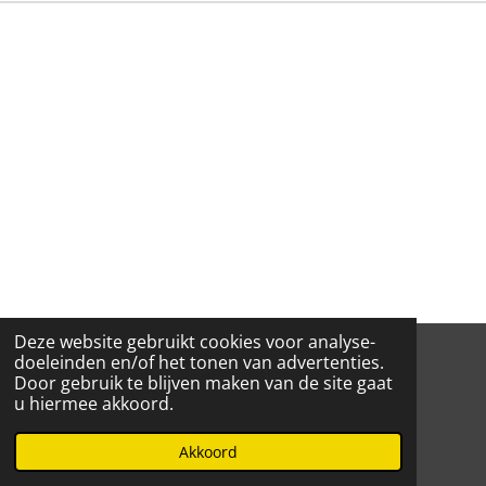
Deze website gebruikt cookies voor analyse-
1
2
3
4
5
S
R
doeleinden en/of het tonen van advertenties.
t
Door gebruik te blijven maken van de site gaat
a
s
s
s
s
s
e
3 stemmen
u hiermee akkoord.
t
m
t
t
t
t
t
© 2021 - 2026 Ce-Ho
i
m
Powered by
JouwWeb
n
Akkoord
e
e
e
e
e
e
g
n