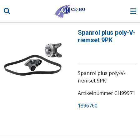
Ga
direct
naar
de
Spanrol plus poly-V-
hoofdinhoud
riemset 9PK
Spanrol plus poly-V-
riemset 9PK
Artikelnummer CH99971
1896760