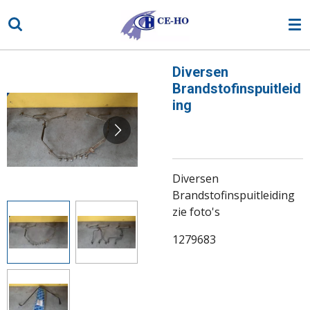
Ga
direct
naar
de
Diversen
hoofdinhoud
Brandstofinspuitleid
ing
Diversen
Brandstofinspuitleiding
zie foto's
1279683