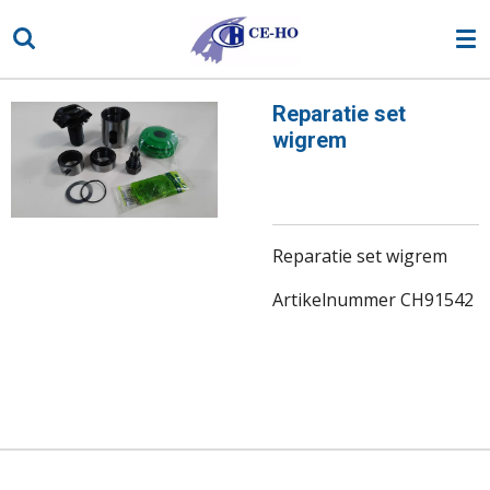
Ga
direct
naar
de
Reparatie set
hoofdinhoud
wigrem
Reparatie set wigrem
Artikelnummer CH91542