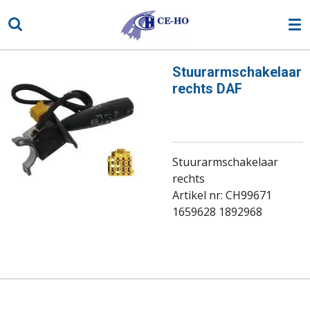
Ga
direct
naar
de
Stuurarmschakelaar
hoofdinhoud
rechts DAF
Stuurarmschakelaar
rechts
Artikel nr: CH99671
1659628 1892968