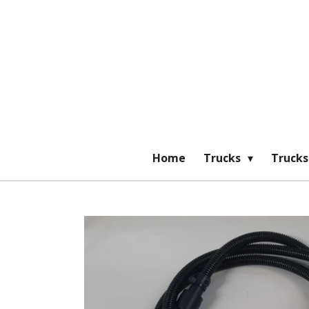
Ga
direct
naar
de
hoofdinhoud
Home
Trucks
Trucks