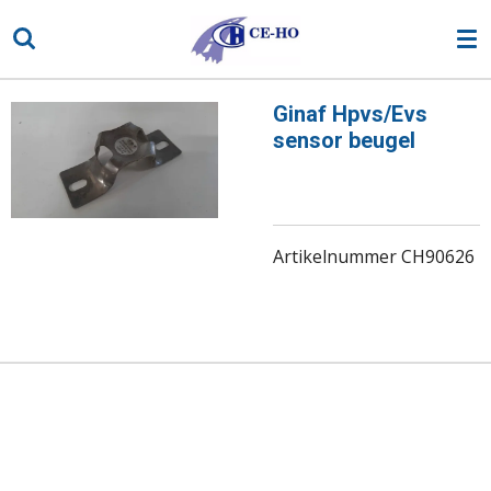
Ga
direct
naar
de
Ginaf Hpvs/Evs
hoofdinhoud
sensor beugel
Artikelnummer CH90626