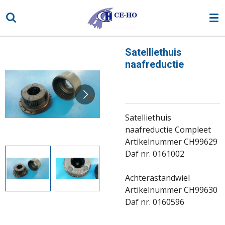
Ga
direct
naar
de
Satelliethuis
hoofdinhoud
naafreductie
Satelliethuis
naafreductie Compleet
Artikelnummer CH99629
Daf nr. 0161002
Achterastandwiel
Artikelnummer CH99630
Daf nr. 0160596