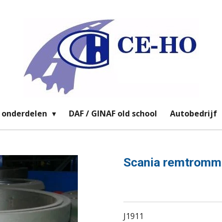
 onderdelen
DAF / GINAF old school
Autobedrijf
Scania remtromm
J1911