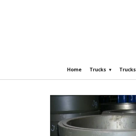
Ga
direct
naar
de
hoofdinhoud
Home
Trucks
Trucks