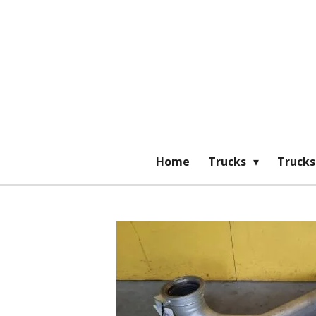
Ga
direct
naar
de
hoofdinhoud
Home
Trucks
Trucks