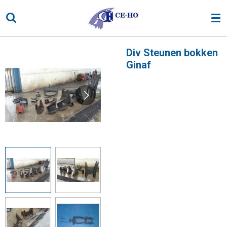
Ga
direct
naar
de
Div Steunen bokken
hoofdinhoud
Ginaf