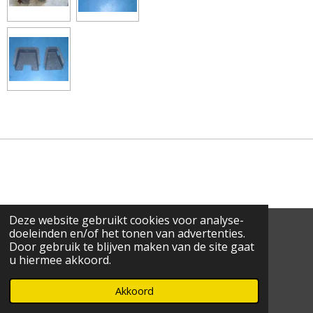
Deze website gebruikt cookies voor analyse-
1
2
3
4
5
S
R
doeleinden en/of het tonen van advertenties.
t
Door gebruik te blijven maken van de site gaat
a
s
s
s
s
s
e
3 stemmen
u hiermee akkoord.
t
m
t
t
t
t
t
© 2021 - 2026 Ce-Ho
i
m
Powered by
JouwWeb
n
Akkoord
e
e
e
e
e
e
g
n