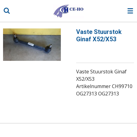
Ga
direct
naar
de
Vaste Stuurstok
hoofdinhoud
Ginaf X52/X53
Vaste Stuurstok Ginaf
X52/X53
Artikelnummer CH99710
OG27313 OG27313