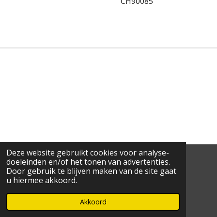
CH90085
Deze website gebruikt cookies voor analyse-
1
2
3
4
5
S
R
doeleinden en/of het tonen van advertenties.
t
Door gebruik te blijven maken van de site gaat
a
s
s
s
s
s
e
3 stemmen
u hiermee akkoord.
t
m
t
t
t
t
t
© 2021 - 2026 Ce-Ho
i
m
Powered by
JouwWeb
n
Akkoord
e
e
e
e
e
e
g
n