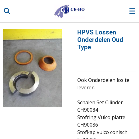
Ga
direct
naar
de
HPVS Lossen
hoofdinhoud
Onderdelen Oud
Type
Ook Onderdelen los te
leveren.
Schalen Set Cilinder
CH90084
Stofring Vulco platte
CH90086
Stofkap vulco conisch