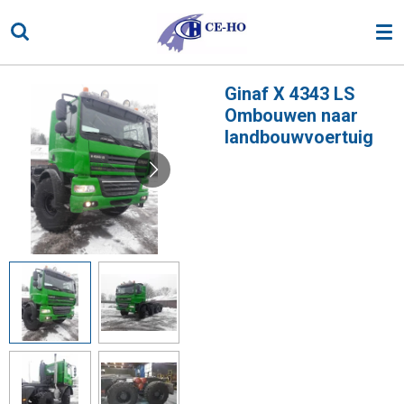
Ga
direct
naar
de
Ginaf X 4343 LS
hoofdinhoud
Ombouwen naar
landbouwvoertuig