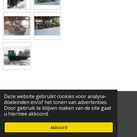
Deze website gebruikt cookies voor analyse-
1
2
3
4
5
S
R
doeleinden en/of het tonen van advertenties.
t
Door gebruik te blijven maken van de site gaat
a
s
s
s
s
s
e
3 stemmen
u hiermee akkoord.
t
m
t
t
t
t
t
© 2021 - 2026 Ce-Ho
i
m
Powered by
JouwWeb
n
Akkoord
e
e
e
e
e
e
g
n