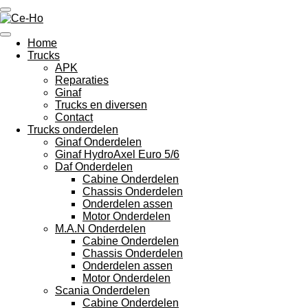
Ga
direct
naar
Home
de
Trucks
hoofdinhoud
APK
Reparaties
Ginaf
Trucks en diversen
Contact
Trucks onderdelen
Ginaf Onderdelen
Ginaf HydroAxel Euro 5/6
Daf Onderdelen
Cabine Onderdelen
Chassis Onderdelen
Onderdelen assen
Motor Onderdelen
M.A.N Onderdelen
Cabine Onderdelen
Chassis Onderdelen
Onderdelen assen
Motor Onderdelen
Scania Onderdelen
Cabine Onderdelen