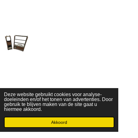
Deze website gebruikt cookies voor analyse-
doeleinden en/of het tonen van advertenties. Door
gebruik te blijven maken van de site gaat u
1
2
3
4
5
R
S
hiermee akkoord.
a
t
s
s
s
s
s
t
e
3 stemmen
Akkoord
i
m
© 2021 - 2026 Ce-Ho
t
t
t
t
t
n
m
Powered by
JouwWeb
g
e