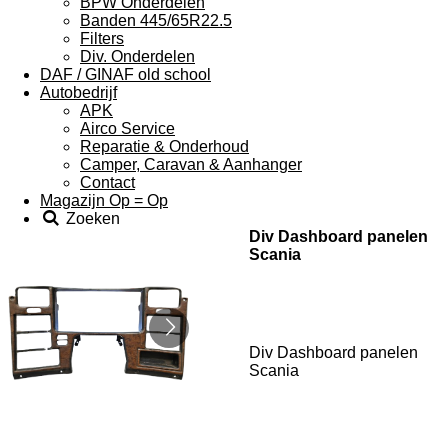
BPW Onderdelen
Banden 445/65R22.5
Filters
Div. Onderdelen
DAF / GINAF old school
Autobedrijf
APK
Airco Service
Reparatie & Onderhoud
Camper, Caravan & Aanhanger
Contact
Magazijn Op = Op
Zoeken
Div Dashboard panelen
Scania
Div Dashboard panelen
Scania