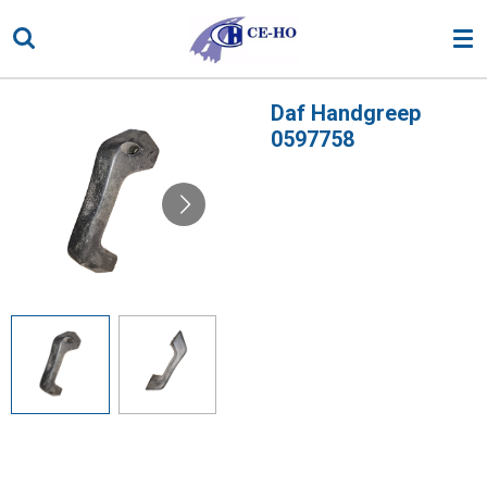
Ga
direct
naar
de
Daf Handgreep
hoofdinhoud
0597758