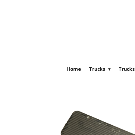
Ga
direct
naar
de
hoofdinhoud
Home
Trucks
Trucks