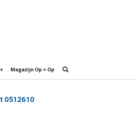
Magazijn Op = Op
at 0512610