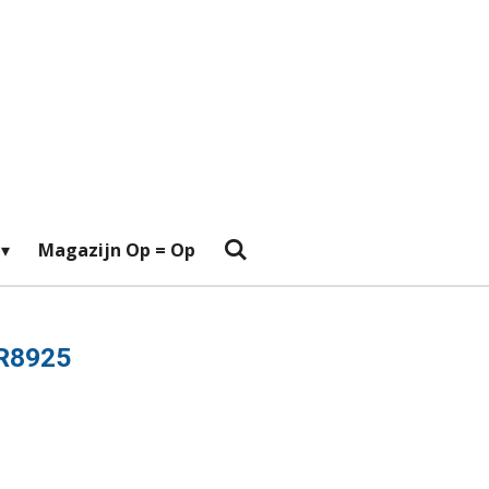
Magazijn Op = Op
BR8925