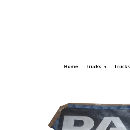
Ga
direct
naar
de
hoofdinhoud
Home
Trucks
Trucks