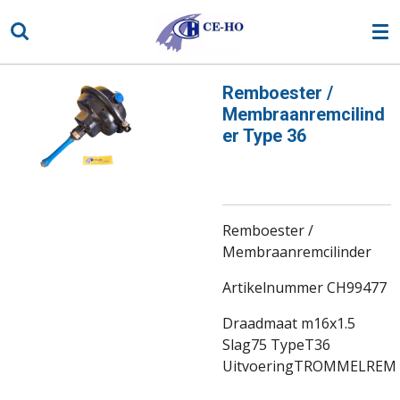
Ga
direct
naar
de
Remboester /
hoofdinhoud
Membraanremcilind
er Type 36
Remboester /
Membraanremcilinder
Artikelnummer CH99477
Draadmaat m16x1.5
Slag75 TypeT36
UitvoeringTROMMELREM