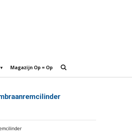
Magazijn Op = Op
mbraanremcilinder
mcilinder