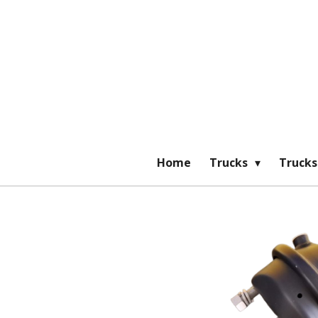
Ga
direct
naar
de
hoofdinhoud
Home
Trucks
Trucks