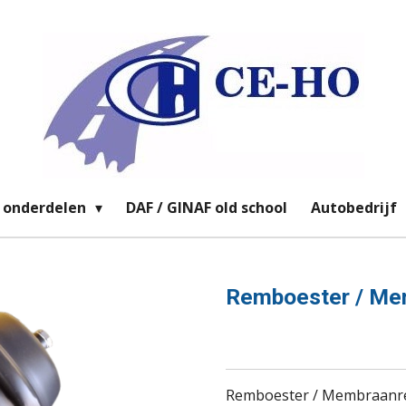
 onderdelen
DAF / GINAF old school
Autobedrijf
Remboester / Me
Remboester / Membraanre