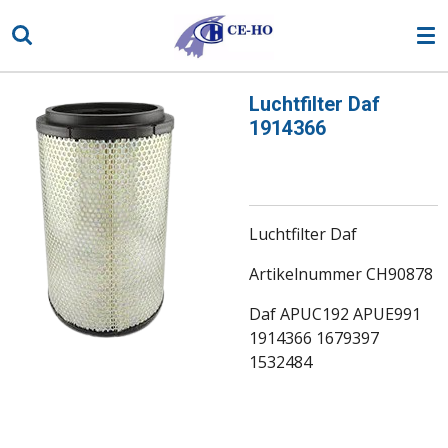
Ga
direct
naar
de
Luchtfilter Daf
hoofdinhoud
1914366
Luchtfilter Daf
Artikelnummer CH90878
Daf APUC192 APUE991
1914366 1679397
1532484