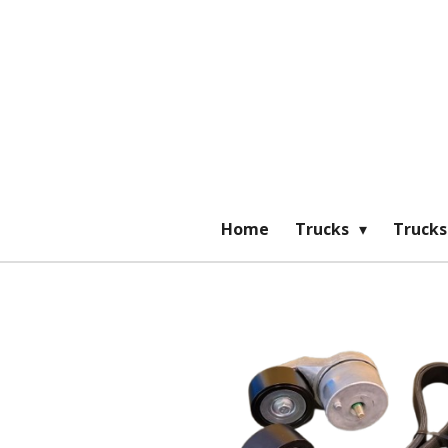
Ga
direct
naar
de
hoofdinhoud
Home
Trucks
Trucks